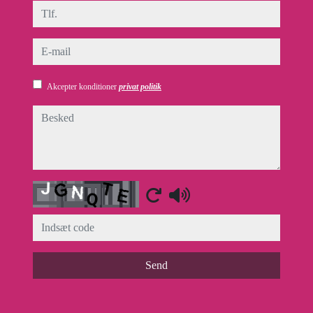
tlf.
e-mail
Akcepter konditioner
privat politik
besked
Captcha
Send