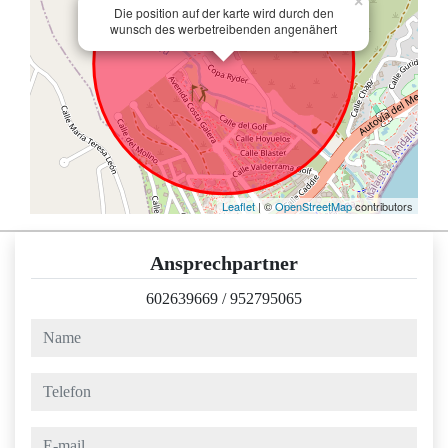
×
Die position auf der karte wird durch den
wunsch des werbetreibenden angenähert
Leaflet
| ©
OpenStreetMap
contributors
Ansprechpartner
602639669
/
952795065
name
telefon
e-mail