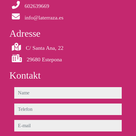
602639669
info@laterraza.es
Adresse
C/ Santa Ana, 22
29680 Estepona
Kontakt
name
telefon
e-mail