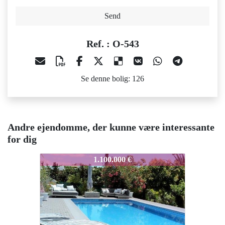
Send
Ref. : O-543
Se denne bolig: 126
Andre ejendomme, der kunne være interessante
for dig
O-543
O-543
O
1.100.000 €
1.400.000 €