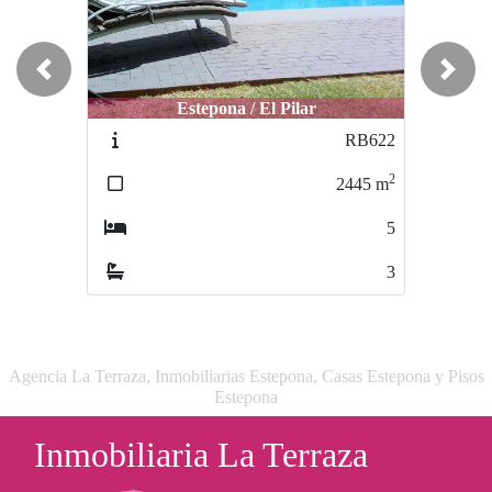
Previous
Next
Estepona / El Pilar
Estepona / Buenas Noches
RB622
O-542
2
2
2445
m
312
m
5
4
3
3
Agencia La Terraza, Inmobiliarias Estepona, Casas Estepona y Pisos
Estepona
Inmobiliaria La Terraza