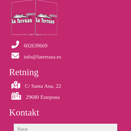
602639669
info@laterraza.es
Retning
C/ Santa Ana, 22
29680 Estepona
Kontakt
navn