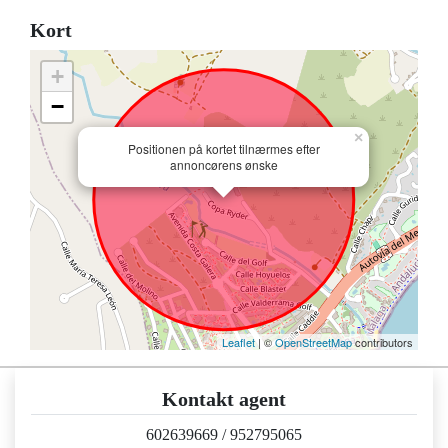
Kort
+
−
×
Positionen på kortet tilnærmes efter
annoncørens ønske
Leaflet
| ©
OpenStreetMap
contributors
Kontakt agent
602639669
/
952795065