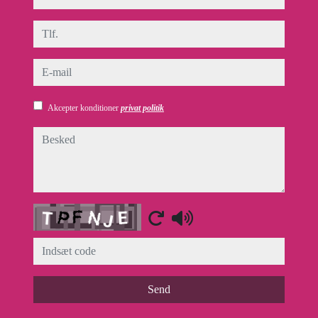
tlf.
e-mail
Akcepter konditioner
privat politik
besked
Captcha
Send