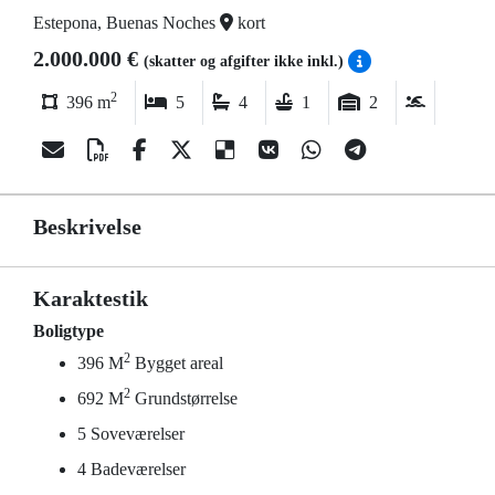
Estepona, Buenas Noches
kort
2.000.000 €
(skatter og afgifter ikke inkl.)
2
396 m
5
4
1
2
Beskrivelse
Karaktestik
Boligtype
2
396 M
Bygget areal
2
692 M
Grundstørrelse
5 Soveværelser
4 Badeværelser