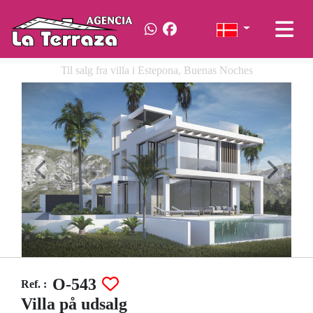
Til salg fra villa i Estepona, Buenas Noches
O-543
Ref. :
Villa på udsalg