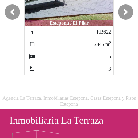
Previous
Next
Estepona / El Pilar
Estepona / Buenas Noches
RB622
O-542
2
2
2445
m
312
m
5
4
3
3
Agencia La Terraza, Inmobiliarias Estepona, Casas Estepona y Pisos
Estepona
Inmobiliaria La Terraza