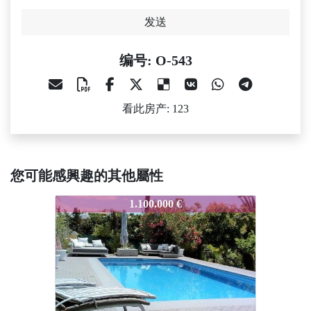
发送
编号: O-543
看此房产: 123
您可能感興趣的其他屬性
O-543
O-543
O
1.100.000 €
1.400.000 €