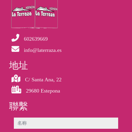
602639669
info@laterraza.es
地址
C/ Santa Ana, 22
29680 Estepona
聯繫
名称