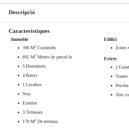
Descripció
Característiques
Immoble
Edifici
2
396 M
Construïts
Zones 
2
692 M
Metres de parcel·la
Extres
5 Dormitoris
2 Gara
4 Banys
Traster
1 Lavabos
Piscina
Nou
Aire co
Exterior
3 Terrasses
2
170 M
De terrassa