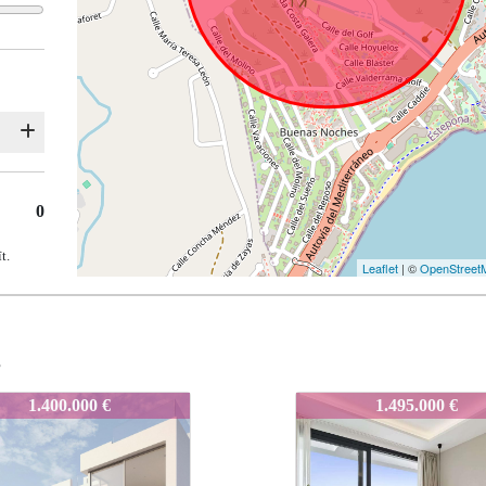
0
t.
Leaflet
| ©
OpenStreet
s
3
43
O-543
O-543
1.495.000 €
1.495.000 €
2.395.000 €
2.395.000 €