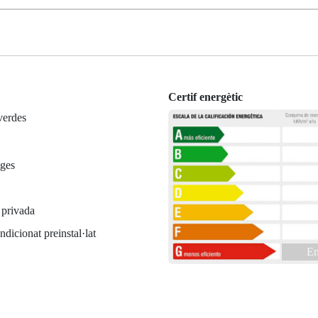
Certif energètic
verdes
tges
 privada
ndicionat preinstal·lat
En