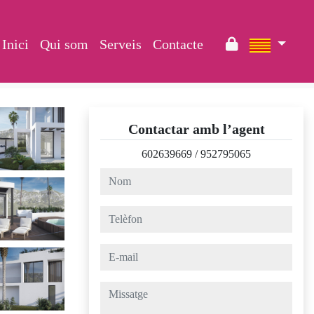
Inici
Qui som
Serveis
Contacte
Contactar amb l’agent
602639669
/
952795065
nom
telèfon
e-mail
missatge