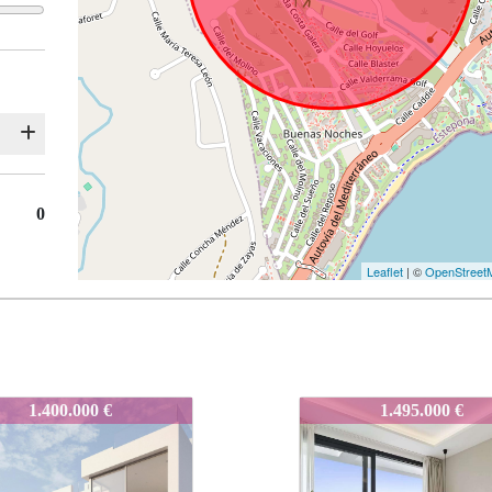
0
Leaflet
| ©
OpenStreet
O-543
O-543
O-543
O-543
1.495.000 €
1.495.000 €