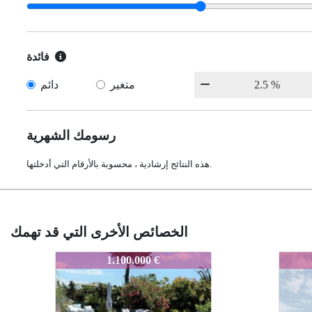
فائدة
متغير
دائم
رسومك الشهرية
هذه النتائج إرشادية ، محسوبة بالأرقام التي أدخلتها.
الخصائص الأخرى التي قد تهمك
O-543
O-543
0 €
1.400.000 €
1.400.000 €