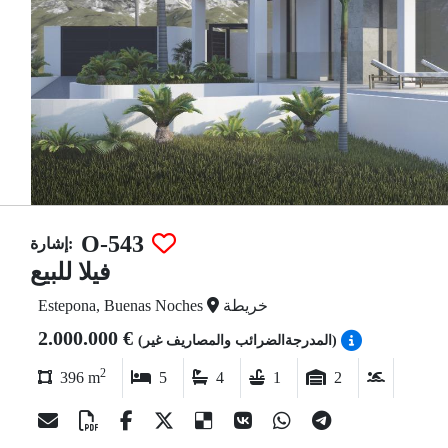
O-543
إشارة:
فيلا للبيع
خريطة
Estepona, Buenas Noches
2.000.000 €
(المدرجةالضرائب والمصاريف غير)
2
396 m
5
4
1
2