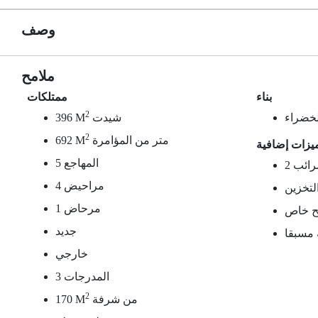
وصف
ملامح
بناء
ممتلكات
2
لخضراء
شيدت
396 M
2
متر من المؤامرة
692 M
يزات إضافية
5 المهاجع
لمرائب
4 مراحيض
لتخزين
1 مرحاض
 خاص
جديد
 مسبقا
خارجي
3 المدرجات
2
من شرفة
170 M