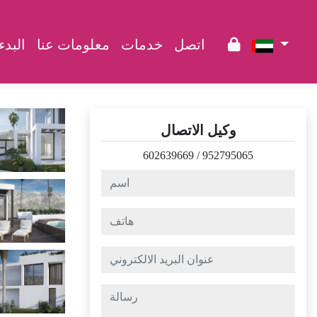
اتصل
خدمات
معلومات عنا
البدء
وكيل الاتصال
602639669
/
952795065
اسم
هاتف
عنوان البريد الالكتروني
رسالة