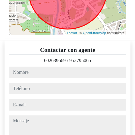
Leaflet
| ©
OpenStreetMap
contributors
Contactar con agente
602639669
/
952795065
nombre
teléfono
e-mail
mensaje