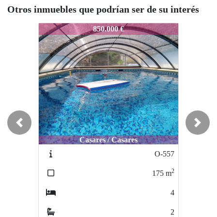
Otros inmuebles que podrían ser de su interés
ERB228
ERB228
ERB
850.000 €
1.170.000 €
Previous
Next
Casares / Casares
Estepona / Cantaranas
O-557
ERB317
2
2
175
m
5200
m
4
11
2
4