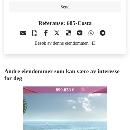
Send
Referanse: 685-Costa
Besøk av denne eiendommen: 43
Andre eiendommer som kan være av interesse
for deg
685-Costa
685-Costa
685
890.038 €
750.000 €
Nyhet
Ny