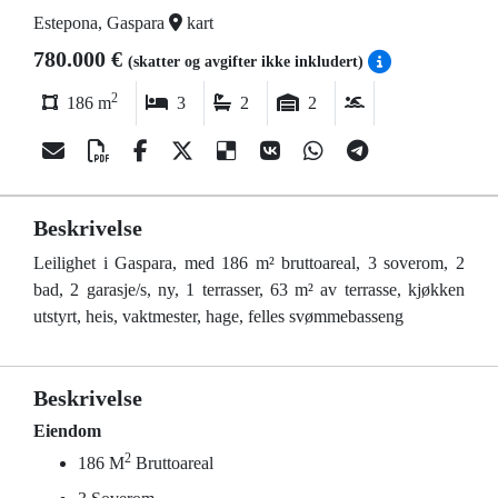
Estepona, Gaspara
kart
780.000 €
(skatter og avgifter ikke inkludert)
2
186 m
3
2
2
Beskrivelse
Leilighet i Gaspara, med 186 m² bruttoareal, 3 soverom, 2
bad, 2 garasje/s, ny, 1 terrasser, 63 m² av terrasse, kjøkken
utstyrt, heis, vaktmester, hage, felles svømmebasseng
Beskrivelse
Eiendom
2
186 M
Bruttoareal