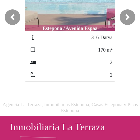
Previous
Next
Estepona / Avenida Espaa
Estepona / Centro
316-Darya
403-seba
2
2
170
m
276
m
2
4
2
2
Agencia La Terraza, Inmobiliarias Estepona, Casas Estepona y Pisos
Estepona
Inmobiliaria La Terraza