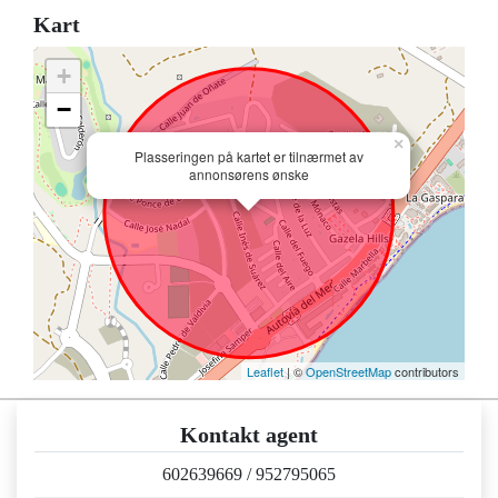
Kart
+
−
×
Plasseringen på kartet er tilnærmet av
annonsørens ønske
Leaflet
| ©
OpenStreetMap
contributors
Kontakt agent
602639669
/
952795065