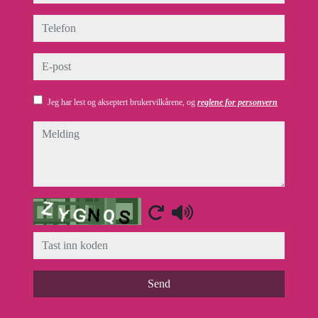
telefon
e-post
Jeg har lest og akseptert brukervilkårene, og
reglene for personvern
melding
Captcha
Send