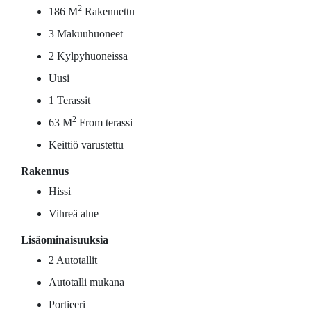
2
186 M
Rakennettu
3 Makuuhuoneet
2 Kylpyhuoneissa
Uusi
1 Terassit
2
63 M
From terassi
Keittiö varustettu
Rakennus
Hissi
Vihreä alue
Lisäominaisuuksia
2 Autotallit
Autotalli mukana
Portieeri