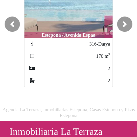
Previous
Next
Estepona / Avenida Espaa
Estepona / Centro
316-Darya
403-seba
2
2
170
m
276
m
2
4
2
2
Agencia La Terraza, Inmobiliarias Estepona, Casas Estepona y Pisos
Estepona
Inmobiliaria La Terraza