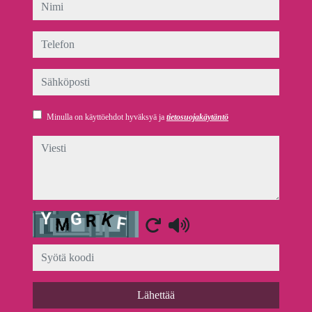
nimi
telefon
sähköposti
Minulla on käyttöehdot hyväksyä ja
tietosuojakäytäntö
viesti
Captcha
Lähettää