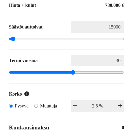
Hinta + kulut
780.000 €
Säästöt auttoivat
Termi vuosina
Korko
Pysyvä
Muuttuja
Kuukausimaksu
0