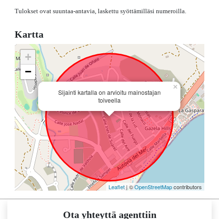
Tulokset ovat suuntaa-antavia, laskettu syöttämilläsi numeroilla.
Kartta
+
−
×
Sijainti kartalla on arvioitu mainostajan
toiveella
Leaflet
| ©
OpenStreetMap
contributors
Ota yhteyttä agenttiin