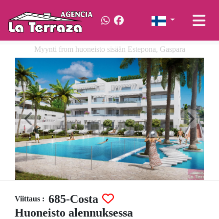
Myynti from huoneisto sisään Estepona, Gaspara
685-Costa
Viittaus :
Huoneisto alennuksessa