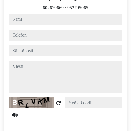
602639669
/
952795065
nimi
telefon
sähköposti
viesti
Captcha