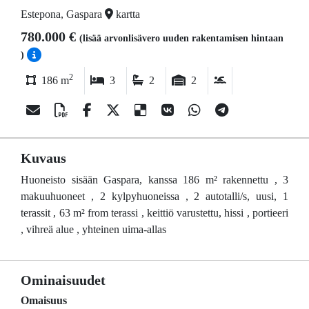
Estepona, Gaspara
kartta
780.000 €
(lisää arvonlisävero uuden rakentamisen hintaan
)
2
186 m
3
2
2
Kuvaus
Huoneisto sisään Gaspara, kanssa 186 m² rakennettu , 3
makuuhuoneet , 2 kylpyhuoneissa , 2 autotalli/s, uusi, 1
terassit , 63 m² from terassi , keittiö varustettu, hissi , portieeri
, vihreä alue , yhteinen uima-allas
Ominaisuudet
Omaisuus