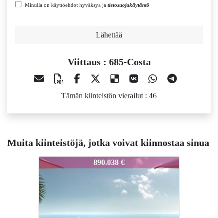
Minulla on käyttöehdot hyväksyä ja
tietosuojakäytäntö
Lähettää
Viittaus : 685-Costa
Tämän kiinteistön vierailut : 46
Muita kiinteistöjä, jotka voivat kiinnostaa sinua
685-Costa
685-Costa
6
890.038 €
750.000 €
Uutuus