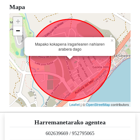
Mapa
+
−
×
Mapako kokapena iragarlearen nahiaren
arabera dago
Leaflet
| ©
OpenStreetMap
contributors
Harremanetarako agentea
602639669
/
952795065