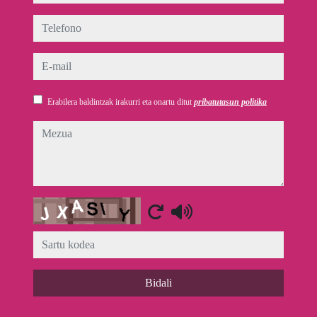
telefono
e-mail
Erabilera baldintzak irakurri eta onartu ditut
pribatutasun politika
mezua
Captcha
Bidali