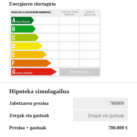
Energiaren ziurtagiria
Prozesuan
Hipoteka simulagailua
Jabetzaren prezioa
Zergak eta gastuak
Prezioa + gastuak
780.000 €