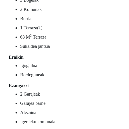
3 Logelak
2 Komunak
Berria
1 Terraza(k)
2
63 M
Terraza
Sukaldea jantzia
Eraikin
Igogailua
Berdeguneak
Ezaugarri
2 Garajeak
Garajea barne
Atezaina
Igerileku komunala