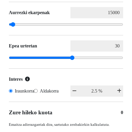
Aurrezki ekarpenak
Epea urteetan
Interes
Iraunkorrak
Aldakorra
Zure hileko kuota
0
Emaitza adierazgarriak dira, sartutako zenbakiekin kalkulatuta.