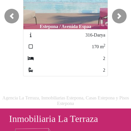
Previous
Next
Estepona / Avenida Espaa
Estepona / Centro
316-Darya
403-seba
2
2
170
m
276
m
2
4
2
2
Agencia La Terraza, Inmobiliarias Estepona, Casas Estepona y Pisos
Estepona
Inmobiliaria La Terraza