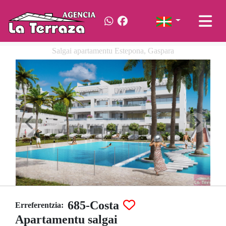
Salgai apartamentu Estepona, Gaspara
685-Costa
Erreferentzia:
Apartamentu salgai