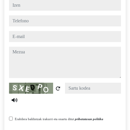
izen
telefono
e-mail
mezua
Captcha
Erabilera baldintzak irakurri eta onartu ditut
pribatutasun politika