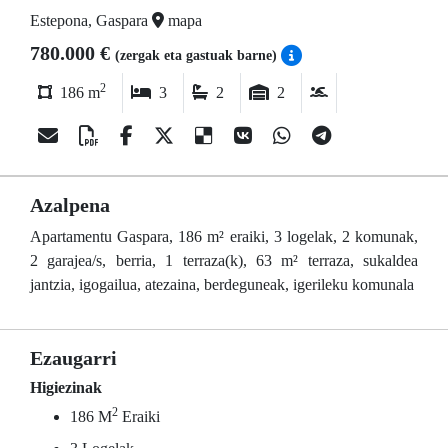
Estepona, Gaspara
mapa
780.000 €
(zergak eta gastuak barne)
2
186 m
3
2
2
Azalpena
Apartamentu Gaspara, 186 m² eraiki, 3 logelak, 2 komunak,
2 garajea/s, berria, 1 terraza(k), 63 m² terraza, sukaldea
jantzia, igogailua, atezaina, berdeguneak, igerileku komunala
Ezaugarri
Higiezinak
2
186 M
Eraiki