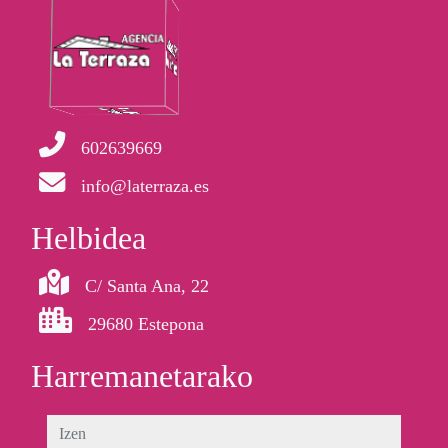
602639669
info@laterraza.es
Helbidea
C/ Santa Ana, 22
29680 Estepona
Harremanetarako
izen