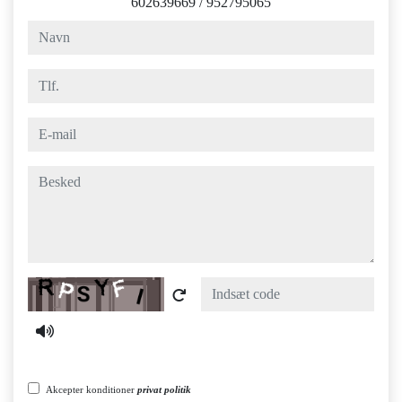
602639669
/
952795065
navn
tlf.
e-mail
besked
Captcha
Akcepter konditioner
privat politik