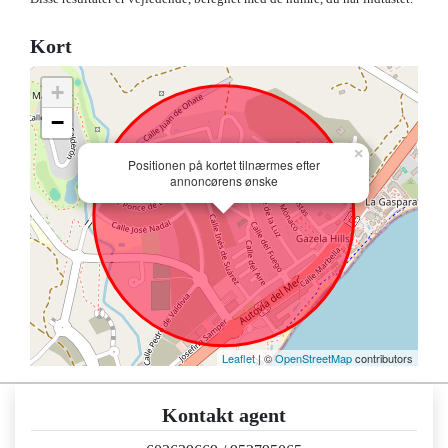
Kort
+
−
×
Positionen på kortet tilnærmes efter
annoncørens ønske
Leaflet
| ©
OpenStreetMap
contributors
Kontakt agent