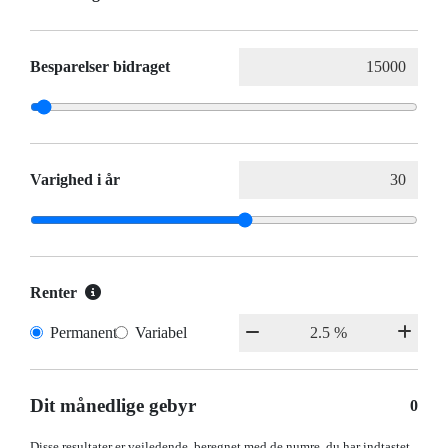
Besparelser bidraget
Varighed i år
Renter
Permanent
Variabel
Dit månedlige gebyr
0
Disse resultater er vejledende, beregnet med de numre, du har indtastet.