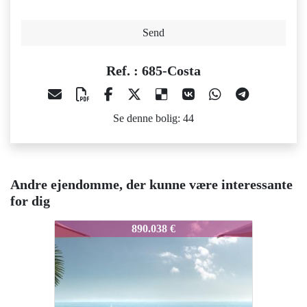
Send
Ref. : 685-Costa
Se denne bolig: 44
Andre ejendomme, der kunne være interessante
for dig
685-Costa
685-Costa
6
890.038 €
750.000 €
Nyhed