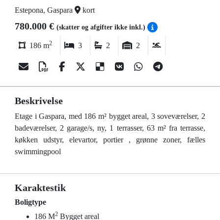
Estepona, Gaspara
kort
780.000 €
(skatter og afgifter ikke inkl.)
2
186 m
3
2
2
Beskrivelse
Etage i Gaspara, med 186 m² bygget areal, 3 soveværelser, 2
badeværelser, 2 garage/s, ny, 1 terrasser, 63 m² fra terrasse,
køkken udstyr, elevartor, portier , grønne zoner, fælles
swimmingpool
Karaktestik
Boligtype
2
186 M
Bygget areal