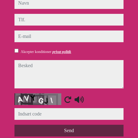
navn
tlf.
e-mail
Akcepter konditioner
privat politik
besked
Captcha
Send