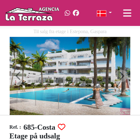
Til salg fra etage i Estepona, Gaspara
685-Costa
Ref. :
Etage på udsalg