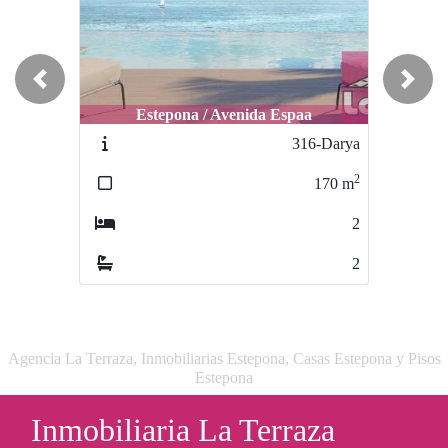
Previous
Next
Estepona / Avenida Espaa
Estepona / Centro
316-Darya
403-seba
2
2
170
m
276
m
2
4
2
2
Agencia La Terraza, Inmobiliarias Estepona, Casas Estepona y Pisos
Estepona
Inmobiliaria La Terraza