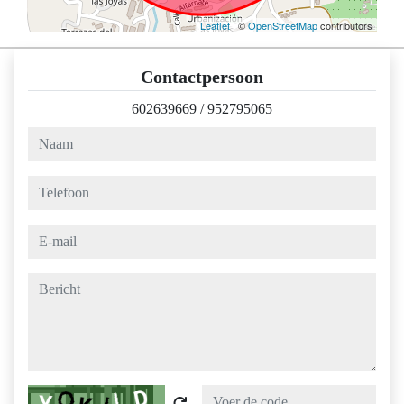
Leaflet
| ©
OpenStreetMap
contributors
Contactpersoon
602639669
/
952795065
naam
telefoon
e-mail
bericht
Captcha