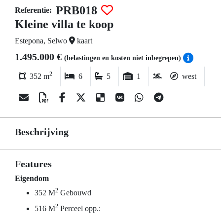
PRB018
Referentie:
Kleine villa te koop
Estepona, Selwo
kaart
1.495.000 €
(belastingen en kosten niet inbegrepen)
2
352 m
6
5
1
west
Beschrijving
Features
Eigendom
2
352 M
Gebouwd
2
516 M
Perceel opp.: