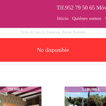
Tlf.952 79 50 65 Móv
Inicio
Quiénes somos
Venta de casa en Estepona, Puente Romano
No disponible
uanfran
567-Juanfran
750.000 €
1.100.000 €
d