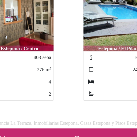
Estepona / Centro
Estepona / El Pilar
403-seba
2
276
m
2
4
2
ncia La Terraza, Inmobiliarias Estepona, Casas Estepona y Pisos Este