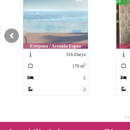
ad
Previous
Estepona / Avenida Espaa
316-Darya
2
170
m
2
2
Age