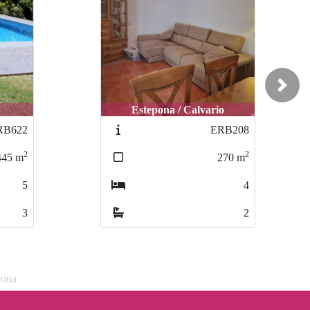
Next
Estepona / Calvario
RB622
ERB208
2
2
445
m
270
m
5
4
3
2
pona