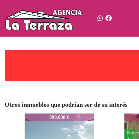
Otros inmuebles que podrían ser de su interés
567-Juanfran
567-J
890.038 €
Nove