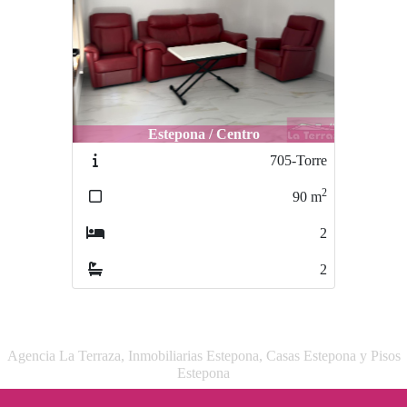
Estepona / Centro
705-Torre
2
90
m
2
2
Agencia La Terraza, Inmobiliarias Estepona, Casas Estepona y Pisos
Estepona