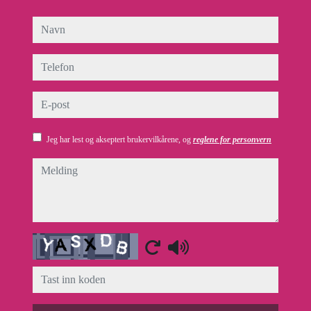
navn
telefon
e-post
Jeg har lest og akseptert brukervilkårene, og
reglene for personvern
melding
Captcha