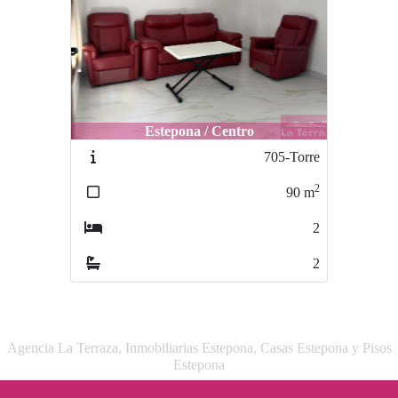
Estepona / Centro
705-Torre
2
90
m
2
2
Agencia La Terraza, Inmobiliarias Estepona, Casas Estepona y Pisos
Estepona