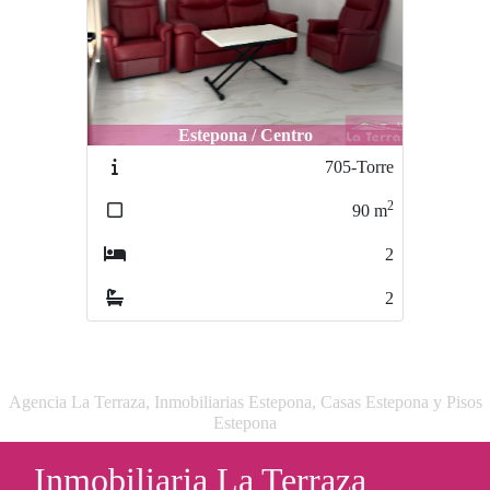
Estepona / Centro
705-Torre
2
90
m
2
2
Agencia La Terraza, Inmobiliarias Estepona, Casas Estepona y Pisos
Estepona
Inmobiliaria La Terraza