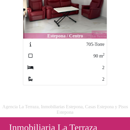
Estepona / Centro
705-Torre
2
90
m
2
2
Agencia La Terraza, Inmobiliarias Estepona, Casas Estepona y Pisos
Estepona
Inmobiliaria La Terraza