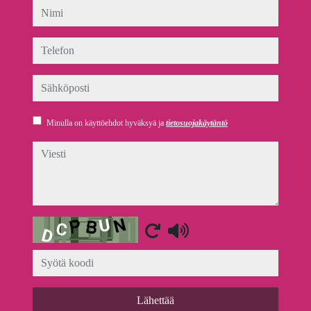
nimi
telefon
sähköposti
Minulla on käyttöehdot hyväksyä ja
tietosuojakäytäntö
viesti
Captcha
Lähettää